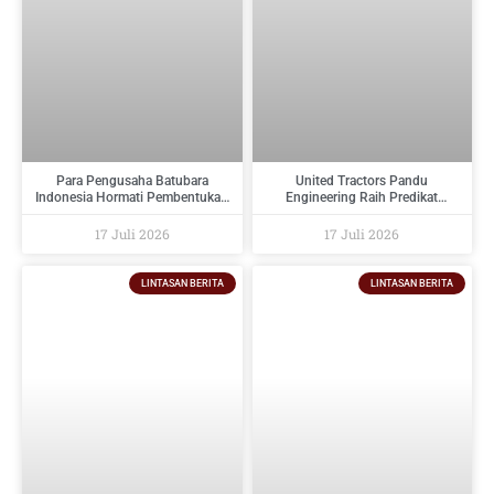
Para Pengusaha Batubara
United Tractors Pandu
Indonesia Hormati Pembentukan
Engineering Raih Predikat
PT Danantara Sumberdaya
Tertinggi Pada Indonesia
Indonesia Dan Berikan Saran
Regulatory Compliance Awards
17 Juli 2026
17 Juli 2026
Kepada Pemerintah
2026
LINTASAN BERITA
LINTASAN BERITA