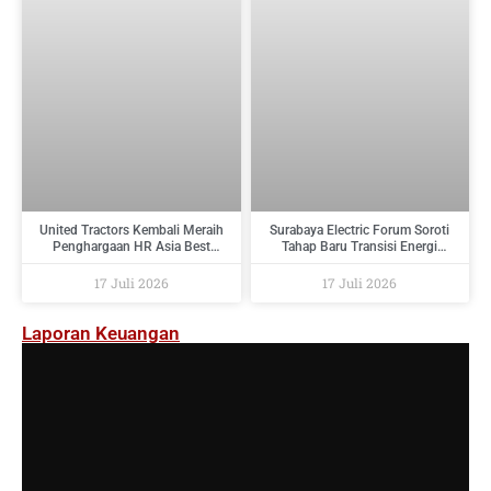
United Tractors Kembali Meraih
Surabaya Electric Forum Soroti
Penghargaan HR Asia Best
Tahap Baru Transisi Energi
Companies To Work For In Asia
Indonesia : Dari Target Menuju
2026
Implementasi
17 Juli 2026
17 Juli 2026
Laporan Keuangan