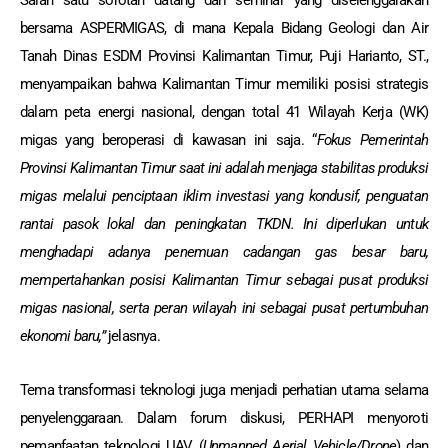
Salah satu sorotan datang dari seminar yang diselenggarakan
bersama ASPERMIGAS, di mana Kepala Bidang Geologi dan Air
Tanah Dinas ESDM Provinsi Kalimantan Timur, Puji Harianto, ST.,
menyampaikan bahwa Kalimantan Timur memiliki posisi strategis
dalam peta energi nasional, dengan total 41 Wilayah Kerja (WK)
migas yang beroperasi di kawasan ini saja. “
Fokus Pemerintah
Provinsi Kalimantan Timur saat ini adalah menjaga stabilitas produksi
migas melalui penciptaan iklim investasi yang kondusif, penguatan
rantai pasok lokal dan peningkatan TKDN. Ini diperlukan untuk
menghadapi adanya penemuan cadangan gas besar baru,
mempertahankan posisi Kalimantan Timur sebagai pusat produksi
migas nasional, serta peran wilayah ini sebagai pusat pertumbuhan
ekonomi baru,”
jelasnya.
Tema transformasi teknologi juga menjadi perhatian utama selama
penyelenggaraan. Dalam forum diskusi, PERHAPI menyoroti
pemanfaatan teknologi UAV (
Unmanned Aerial Vehicle/Drone
) dan