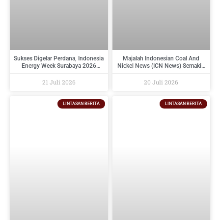
Sukses Digelar Perdana, Indonesia
Majalah Indonesian Coal And
Energy Week Surabaya 2026
Nickel News (ICN News) Semakin
Perkuat Ekosistem Industri
Diminati Perusahaan Tambang
Indonesia Timur dan Siap Kembali
Dan Industri Pendukungnya
21 Juli 2026
20 Juli 2026
pada 2027
LINTASAN BERITA
LINTASAN BERITA