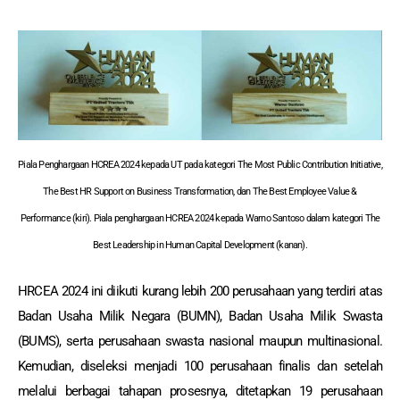
Piala Penghargaan HCREA 2024 kepada UT pada kategori The Most Public Contribution Initiative,
The Best HR Support on Business Transformation, dan The Best Employee Value &
Performance (kiri). Piala penghargaan HCREA 2024 kepada Warno Santoso dalam kategori The
Best Leadership in Human Capital Development (kanan).
HRCEA 2024 ini diikuti kurang lebih 200 perusahaan yang terdiri atas
Badan Usaha Milik Negara (BUMN), Badan Usaha Milik Swasta
(BUMS), serta perusahaan swasta nasional maupun multinasional.
Kemudian, diseleksi menjadi 100 perusahaan finalis dan setelah
melalui berbagai tahapan prosesnya, ditetapkan 19 perusahaan