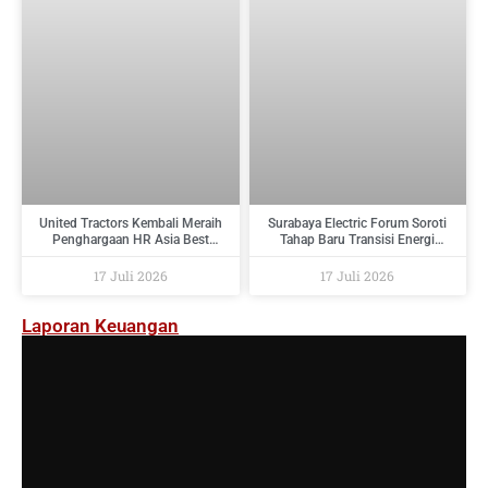
United Tractors Kembali Meraih
Surabaya Electric Forum Soroti
Penghargaan HR Asia Best
Tahap Baru Transisi Energi
Companies To Work For In Asia
Indonesia : Dari Target Menuju
2026
Implementasi
17 Juli 2026
17 Juli 2026
Laporan Keuangan