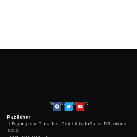
Part of CDMI Consulting
F
T
Y
Publisher
a
w
o
Jl. Pegangsaan Timur No 1, Cikini Jakarta Pusat, DKI Jakarta
c
i
u
e
t
t
10320
b
t
u