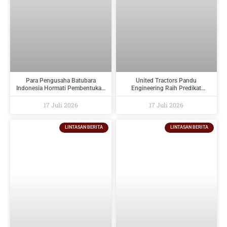
Para Pengusaha Batubara
United Tractors Pandu
Indonesia Hormati Pembentukan
Engineering Raih Predikat
PT Danantara Sumberdaya
Tertinggi Pada Indonesia
Indonesia Dan Berikan Saran
Regulatory Compliance Awards
17 Juli 2026
17 Juli 2026
Kepada Pemerintah
2026
LINTASAN BERITA
LINTASAN BERITA