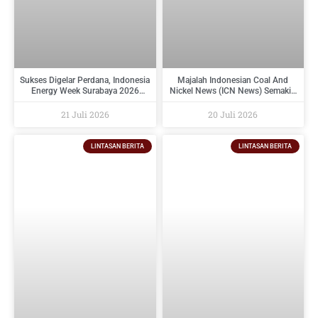
Sukses Digelar Perdana, Indonesia
Majalah Indonesian Coal And
Energy Week Surabaya 2026
Nickel News (ICN News) Semakin
Perkuat Ekosistem Industri
Diminati Perusahaan Tambang
Indonesia Timur dan Siap Kembali
Dan Industri Pendukungnya
21 Juli 2026
20 Juli 2026
pada 2027
LINTASAN BERITA
LINTASAN BERITA