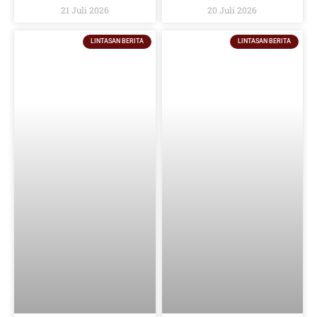
Indonesia Timur dan Siap Kembali
Dan Industri Pendukungnya
21 Juli 2026
20 Juli 2026
pada 2027
LINTASAN BERITA
LINTASAN BERITA