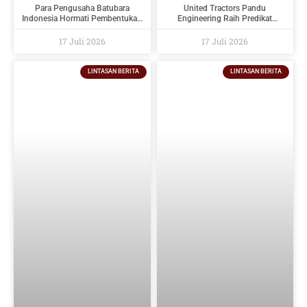
Para Pengusaha Batubara
United Tractors Pandu
Indonesia Hormati Pembentukan
Engineering Raih Predikat
PT Danantara Sumberdaya
Tertinggi Pada Indonesia
Indonesia Dan Berikan Saran
Regulatory Compliance Awards
17 Juli 2026
17 Juli 2026
Kepada Pemerintah
2026
LINTASAN BERITA
LINTASAN BERITA