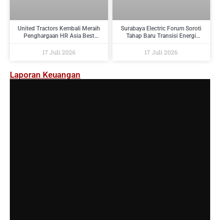
United Tractors Kembali Meraih
Surabaya Electric Forum Soroti
Penghargaan HR Asia Best
Tahap Baru Transisi Energi
Companies To Work For In Asia
Indonesia : Dari Target Menuju
2026
Implementasi
17 Juli 2026
17 Juli 2026
Laporan Keuangan