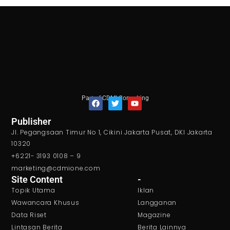
Part of CDMI Consulting
F
T
Y
Publisher
a
w
o
Jl. Pegangsaan Timur No 1, Cikini Jakarta Pusat, DKI Jakarta
c
i
u
e
t
t
10320
b
t
u
+6221- 3193 0108 – 9
o
e
b
o
r
e
marketing@cdmione.com
k
Site Content
-
Topik Utama
Iklan
Wawancara Khusus
Langganan
Data Riset
Magazine
Lintasan Berita
Berita Lainnya