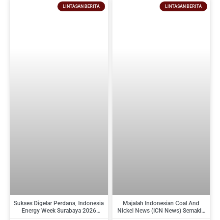
LINTASAN BERITA
LINTASAN BERITA
Sukses Digelar Perdana, Indonesia
Majalah Indonesian Coal And
Energy Week Surabaya 2026
Nickel News (ICN News) Semakin
Perkuat Ekosistem Industri
Diminati Perusahaan Tambang