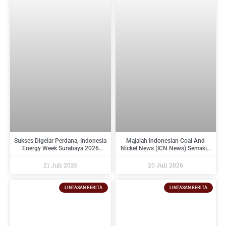
Sukses Digelar Perdana, Indonesia
Majalah Indonesian Coal And
Energy Week Surabaya 2026
Nickel News (ICN News) Semakin
Perkuat Ekosistem Industri
Diminati Perusahaan Tambang
Indonesia Timur dan Siap Kembali
Dan Industri Pendukungnya
21 Juli 2026
20 Juli 2026
pada 2027
LINTASAN BERITA
LINTASAN BERITA