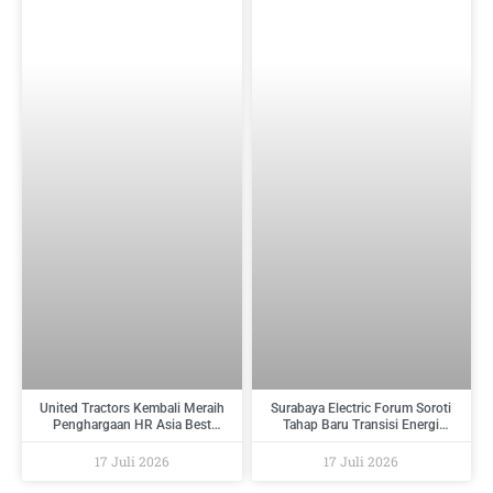
United Tractors Kembali Meraih
Surabaya Electric Forum Soroti
Penghargaan HR Asia Best
Tahap Baru Transisi Energi
Companies To Work For In Asia
Indonesia : Dari Target Menuju
2026
Implementasi
17 Juli 2026
17 Juli 2026