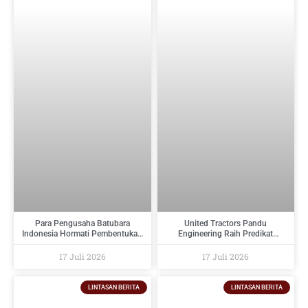
Para Pengusaha Batubara
United Tractors Pandu
Indonesia Hormati Pembentukan
Engineering Raih Predikat
PT Danantara Sumberdaya
Tertinggi Pada Indonesia
Indonesia Dan Berikan Saran
Regulatory Compliance Awards
17 Juli 2026
17 Juli 2026
Kepada Pemerintah
2026
LINTASAN BERITA
LINTASAN BERITA