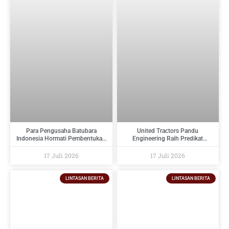
Para Pengusaha Batubara
United Tractors Pandu
Indonesia Hormati Pembentukan
Engineering Raih Predikat
PT Danantara Sumberdaya
Tertinggi Pada Indonesia
Indonesia Dan Berikan Saran
Regulatory Compliance Awards
17 Juli 2026
17 Juli 2026
Kepada Pemerintah
2026
LINTASAN BERITA
LINTASAN BERITA