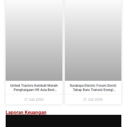
United Tractors Kembali Meraih
Surabaya Electric Forum Soroti
Penghargaan HR Asia Best
Tahap Baru Transisi Energi
Companies To Work For In Asia
Indonesia : Dari Target Menuju
2026
Implementasi
17 Juli 2026
17 Juli 2026
Laporan Keuangan