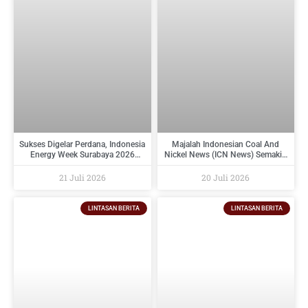
Sukses Digelar Perdana, Indonesia
Majalah Indonesian Coal And
Energy Week Surabaya 2026
Nickel News (ICN News) Semakin
Perkuat Ekosistem Industri
Diminati Perusahaan Tambang
Indonesia Timur dan Siap Kembali
Dan Industri Pendukungnya
21 Juli 2026
20 Juli 2026
pada 2027
LINTASAN BERITA
LINTASAN BERITA