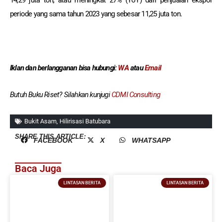
14,29 juta ton, atau meningkat 27% (YoY) dari penjualan ekspor
periode yang sama tahun 2023 yang sebesar 11,25 juta ton.
Iklan dan berlangganan
bisa hubungi:
WA
atau
Email
Butuh Buku Riset? Silahkan kunjugi
CDMI Consulting
Bukit Asam
,
Hilirisasi Batubara
SHARE THIS ARTICLE:
FACEBOOK
X
WHATSAPP
Baca Juga
LINTASAN BERITA
LINTASAN BERITA