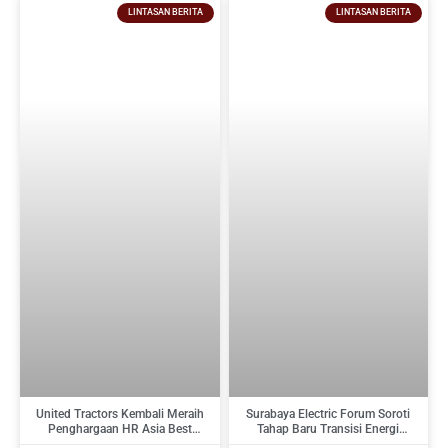
LINTASAN BERITA
LINTASAN BERITA
United Tractors Kembali Meraih
Surabaya Electric Forum Soroti
Penghargaan HR Asia Best
Tahap Baru Transisi Energi
Companies To Work For In Asia
Indonesia : Dari Target Menuju