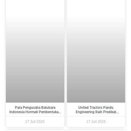
Para Pengusaha Batubara
United Tractors Pandu
Indonesia Hormati Pembentukan
Engineering Raih Predikat
PT Danantara Sumberdaya
Tertinggi Pada Indonesia
Indonesia Dan Berikan Saran
Regulatory Compliance Awards
17 Juli 2026
17 Juli 2026
Kepada Pemerintah
2026