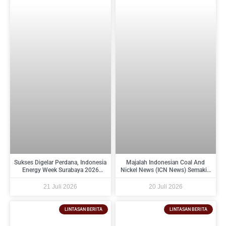
Sukses Digelar Perdana, Indonesia
Majalah Indonesian Coal And
Energy Week Surabaya 2026
Nickel News (ICN News) Semakin
Perkuat Ekosistem Industri
Diminati Perusahaan Tambang
Indonesia Timur dan Siap Kembali
Dan Industri Pendukungnya
21 Juli 2026
20 Juli 2026
pada 2027
LINTASAN BERITA
LINTASAN BERITA