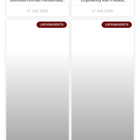
Indonesia Hormati Pembentukan
Engineering Raih Predikat
PT Danantara Sumberdaya
Tertinggi Pada Indonesia
Indonesia Dan Berikan Saran
Regulatory Compliance Awards
17 Juli 2026
17 Juli 2026
Kepada Pemerintah
2026
LINTASAN BERITA
LINTASAN BERITA