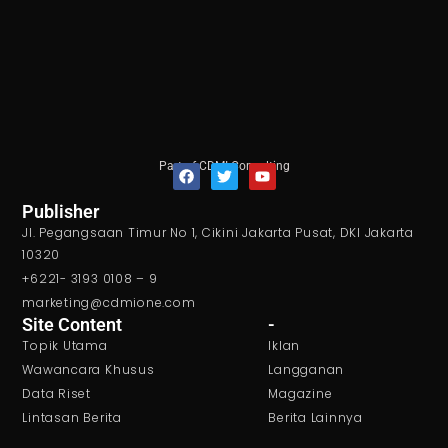
Part of CDMI Consulting
F
T
Y
Publisher
a
w
o
Jl. Pegangsaan Timur No 1, Cikini Jakarta Pusat, DKI Jakarta
c
i
u
e
t
t
10320
b
t
u
+6221- 3193 0108 – 9
o
e
b
o
r
e
marketing@cdmione.com
k
Site Content
-
Topik Utama
Iklan
Wawancara Khusus
Langganan
Data Riset
Magazine
Lintasan Berita
Berita Lainnya