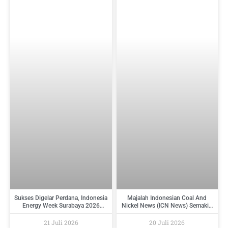
Sukses Digelar Perdana, Indonesia
Majalah Indonesian Coal And
Energy Week Surabaya 2026
Nickel News (ICN News) Semakin
Perkuat Ekosistem Industri
Diminati Perusahaan Tambang
Indonesia Timur dan Siap Kembali
Dan Industri Pendukungnya
21 Juli 2026
20 Juli 2026