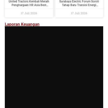
United Tractors Kembali Meraih
Surabaya Electric Forum Soroti
Penghargaan HR Asia Best
Tahap Baru Transisi Energi
Companies To Work For In Asia
Indonesia : Dari Target Menuju
2026
Implementasi
17 Juli 2026
17 Juli 2026
Laporan Keuangan