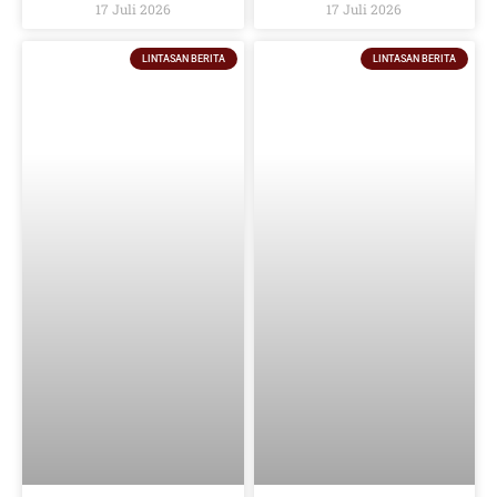
Indonesia Dan Berikan Saran
Regulatory Compliance Awards
17 Juli 2026
17 Juli 2026
Kepada Pemerintah
2026
LINTASAN BERITA
LINTASAN BERITA