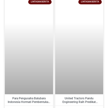
LINTASAN BERITA
LINTASAN BERITA
Para Pengusaha Batubara
United Tractors Pandu
Indonesia Hormati Pembentukan
Engineering Raih Predikat
PT Danantara Sumberdaya
Tertinggi Pada Indonesia