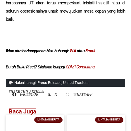
harapannya UT akan terus memperkuat inisiatif-inisiatif hijau di
seluruh operasionalnya untuk mewujudkan masa depan yang lebih
baik.
Iklan dan berlangganan
bisa hubungi:
WA
atau
Email
Butuh Buku Riset? Silahkan kunjugi
CDMI Consulting
Nakertransgi
,
Press Release
,
United Tractors
SHARE THIS ARTICLE:
FACEBOOK
X
WHATSAPP
Baca Juga
LINTASAN BERITA
LINTASAN BERITA