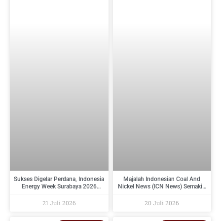
Sukses Digelar Perdana, Indonesia
Majalah Indonesian Coal And
Energy Week Surabaya 2026
Nickel News (ICN News) Semakin
Perkuat Ekosistem Industri
Diminati Perusahaan Tambang
Indonesia Timur dan Siap Kembali
Dan Industri Pendukungnya
21 Juli 2026
20 Juli 2026
pada 2027