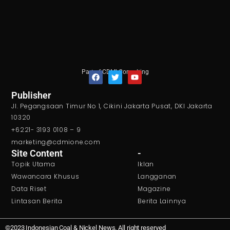
Part of CDMI Consulting
F
T
Y
Publisher
a
w
o
Jl. Pegangsaan Timur No 1, Cikini Jakarta Pusat, DKI Jakarta
c
i
u
e
t
t
10320
b
t
u
+6221- 3193 0108 – 9
o
e
b
o
r
e
marketing@cdmione.com
k
Site Content
-
Topik Utama
Iklan
Wawancara Khusus
Langganan
Data Riset
Magazine
Lintasan Berita
Berita Lainnya
©2023 Indonesian Coal & Nickel News. All right reserved