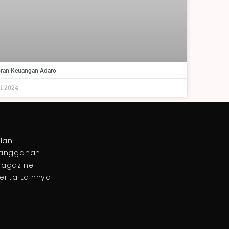
ran Keuangan Adaro
li 2024
klan
angganan
agazine
erita Lainnya