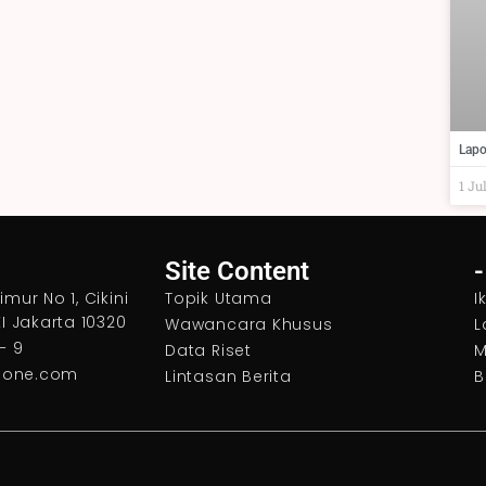
Lapo
1 Ju
Site Content
-
mur No 1, Cikini
Topik Utama
I
I Jakarta 10320
Wawancara Khusus
L
– 9
Data Riset
M
ione.com
Lintasan Berita
B