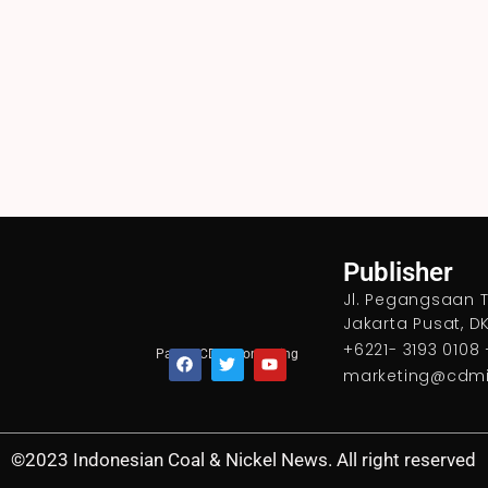
Publisher
Jl. Pegangsaan Ti
Jakarta Pusat, DK
+6221- 3193 0108 
Part of CDMI Consulting
marketing@cdm
F
T
Y
a
w
o
c
i
u
e
t
t
©2023 Indonesian Coal & Nickel News. All right reserved
b
t
u
o
e
b