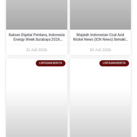
Sukses Digelar Perdana, Indonesia
Majalah Indonesian Coal And
Energy Week Surabaya 2026
Nickel News (ICN News) Semakin
Perkuat Ekosistem Industri
Diminati Perusahaan Tambang
Indonesia Timur dan Siap Kembali
Dan Industri Pendukungnya
21 Juli 2026
20 Juli 2026
pada 2027
LINTASAN BERITA
LINTASAN BERITA