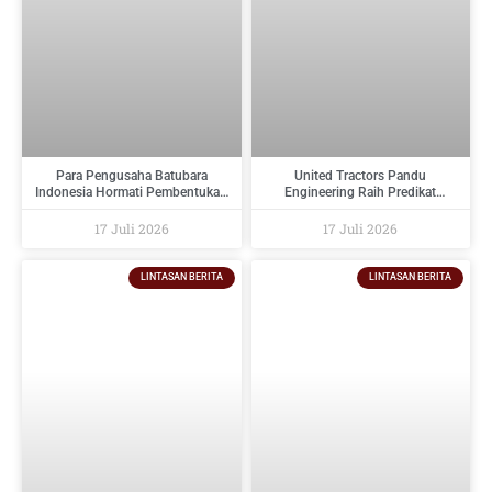
Para Pengusaha Batubara
United Tractors Pandu
Indonesia Hormati Pembentukan
Engineering Raih Predikat
PT Danantara Sumberdaya
Tertinggi Pada Indonesia
Indonesia Dan Berikan Saran
Regulatory Compliance Awards
17 Juli 2026
17 Juli 2026
Kepada Pemerintah
2026
LINTASAN BERITA
LINTASAN BERITA