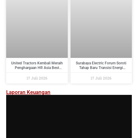
United Tractors Kembali Meraih
Surabaya Electric Forum Soroti
Penghargaan HR Asia Best
Tahap Baru Transisi Energi
Companies To Work For In Asia
Indonesia : Dari Target Menuju
2026
Implementasi
17 Juli 2026
17 Juli 2026
Laporan Keuangan