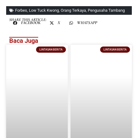
Forbes
,
Low Tuck Kwong
,
Orang Terkaya
,
Pengusaha Tambang
SHARE THIS ARTICLE:
FACEBOOK
X
WHATSAPP
Baca Juga
LINTASAN BERITA
LINTASAN BERITA