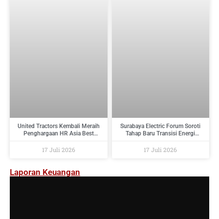
United Tractors Kembali Meraih
Surabaya Electric Forum Soroti
Penghargaan HR Asia Best
Tahap Baru Transisi Energi
Companies To Work For In Asia
Indonesia : Dari Target Menuju
2026
Implementasi
17 Juli 2026
17 Juli 2026
Laporan Keuangan