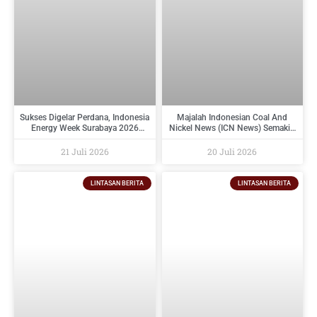
Sukses Digelar Perdana, Indonesia
Majalah Indonesian Coal And
Energy Week Surabaya 2026
Nickel News (ICN News) Semakin
Perkuat Ekosistem Industri
Diminati Perusahaan Tambang
Indonesia Timur dan Siap Kembali
Dan Industri Pendukungnya
21 Juli 2026
20 Juli 2026
pada 2027
LINTASAN BERITA
LINTASAN BERITA