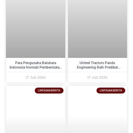
Para Pengusaha Batubara
United Tractors Pandu
Indonesia Hormati Pembentukan
Engineering Raih Predikat
PT Danantara Sumberdaya
Tertinggi Pada Indonesia
Indonesia Dan Berikan Saran
Regulatory Compliance Awards
17 Juli 2026
17 Juli 2026
Kepada Pemerintah
2026
LINTASAN BERITA
LINTASAN BERITA