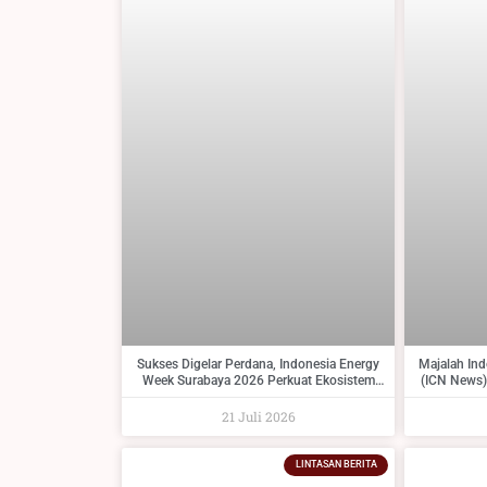
Sukses Digelar Perdana, Indonesia Energy
Majalah In
Week Surabaya 2026 Perkuat Ekosistem
(ICN News)
Industri Indonesia Timur dan Siap Kembali
Tambang 
pada 2027
21 Juli 2026
LINTASAN BERITA