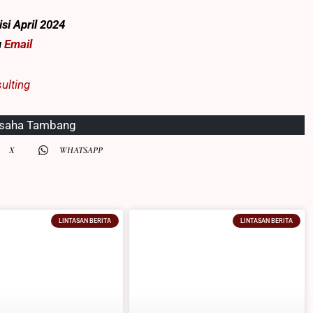
si April 2024
u
Email
ulting
saha Tambang
X
WHATSAPP
LINTASAN BERITA
LINTASAN BERITA