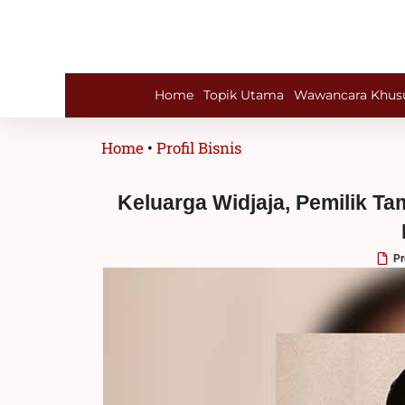
Lewati
ke
konten
Home
Topik Utama
Wawancara Khus
Home
•
Profil Bisnis
Keluarga Widjaja, Pemilik T
Pr