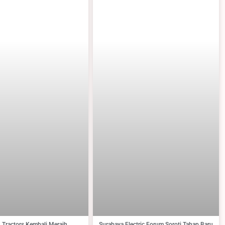
 Tractors Kembali Meraih
Surabaya Electric Forum Soroti Tahap Baru