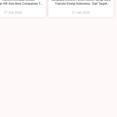
n HR Asia Best Companies To
Transisi Energi Indonesia : Dari Target
ork For In Asia 2026
Menuju Implementasi
17 Juli 2026
17 Juli 2026