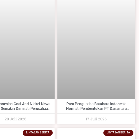
donesian Coal And Nickel News
Para Pengusaha Batubara Indonesia
 Semakin Diminati Perusahaan
Hormati Pembentukan PT Danantara
Dan Industri Pendukungnya
Sumberdaya Indonesia Dan Berikan Saran
Kepada Pemerintah
20 Juli 2026
17 Juli 2026
LINTASAN BERITA
LINTASAN BERITA