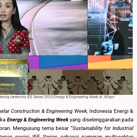
ening ceremony IEE Series 2025-Energy & Engineering Week di JIExpo
gelar
Construction & Engineering Week,
Indonesia Energi &
uka
Energy & Engineering Week
yang diselenggarakan pada
oran. Mengusung tema besar “
Sustainability for Industrial
egas posisi IEE Series sebagai pameran multi-sektor