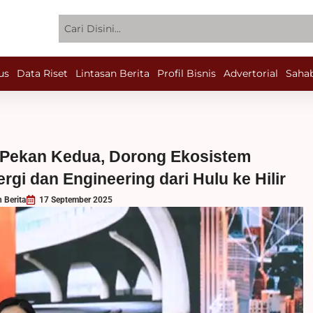
Search
us
Data Riset
Lintasan Berita
Profil Bisnis
Advertorial
Sahab
i Pekan Kedua, Dorong Ekosistem
ergi dan Engineering dari Hulu ke Hilir
n Berita
17 September 2025