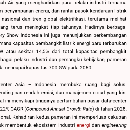
nah Air yang menghadirkan para pelaku industri ternama
m penyimpanan energi, dan rantai pasok kendaraan listrik
asional dan tren global elektrifikasi, terutama melihat
 yang terus meningkat tiap tahunnya. Hadirnya berbagai
ry Show Indonesia ini juga menunjukkan perkembangan
imana kapasitas pembangkit listrik energi baru terbarukan
 atau sekitar 14,5% dari total kapasitas pembangkit
rbagai pelaku industri dan pemangku kebijakan, pameran
uk mencapai kapasitas 700 GW pada 2060.
Center Asia – Indonesia membuka ruang bagi solusi
 pendinginan rendah emisi, dan manajemen cloud yang kini
al ini menyikapi tingginya pertumbuhan pasar data-center
i 22% CAGR (
Compound Annual Growth Rate
) di tahun 2028,
sional. Kehadiran kedua pameran ini memperluas cakupan
ntuk membentuk ekosistem industri
energi
dan
engineering