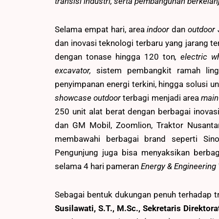
transisi industri, serta pembangunan berkela
Selama empat hari, area
indoor
dan
outdoor
dan inovasi teknologi terbaru yang jarang terl
dengan tonase hingga 120 ton
, electric 
excavator,
sistem pembangkit ramah ling
penyimpanan energi terkini, hingga solusi u
showcase outdoor
terbagi menjadi area
main
250 unit alat berat dengan berbagai inova
dan GM Mobil, Zoomlion, Traktor Nusanta
membawahi berbagai brand seperti Sinotr
Pengunjung juga bisa menyaksikan berbaga
selama 4 hari pameran
Energy & Engineering
Sebagai bentuk dukungan penuh terhadap tra
Susilawati, S.T., M.Sc., Sekretaris Direkto