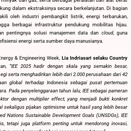
 minyak dan gas, serta berbagai peralatan dan alat berat
ung dalam ekstraksinya secara berkelanjutan. Di bagian
i oleh industri pembangkit listrik, energi terbarukan,
ngga berbagai infrastruktur pendukung mobilitas hijau.
kan pentingnya solusi manajemen data dan
cloud
, guna
 efisiensi energi serta sumber daya manusianya.
Energy & Engineering Week,
Lia Indriasari selaku Country
kan,
“IEE 2025 hadir dengan skala yang semakin besar,
egi serta menghadirkan lebih dari 2.000 perusahaan dari 42
aan global terhadap Indonesia sebagai pusat pertemuan
gara. Pada penyelenggaraan tahun lalu, IEE sebagai pameran
tor dengan multiplier effect, yang menjadi bukti konkret
l sekaligus pijakan optimisme untuk hasil yang lebih besar
nited Nations Sustainable Development Goals (UNSDGs), IEE
, tetapi juga platform penting untuk mendorong inovasi,