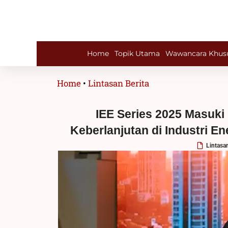
Lewati
ke
konten
Home
Topik Utama
Wawancara Khus
Home
•
Lintasan Berita
IEE Series 2025 Masuk
Keberlanjutan di Industri En
Lintasa