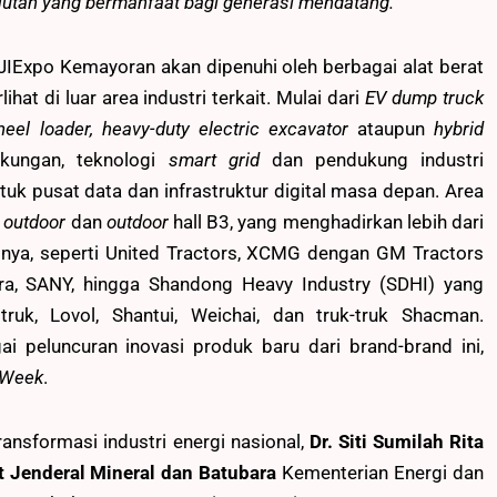
njutan yang bermanfaat bagi generasi mendatang.”
JIExpo Kemayoran akan dipenuhi oleh berbagai alat berat
ihat di luar area industri terkait. Mulai dari
EV dump truck
wheel loader, heavy-duty electric excavator
ataupun
hybrid
kungan, teknologi
smart grid
dan pendukung industri
ntuk pusat data dan infrastruktur digital masa depan. Area
 outdoor
dan
outdoor
hall B3, yang menghadirkan lebih dari
sinya, seperti United Tractors, XCMG dengan GM Tractors
ra, SANY, hingga Shandong Heavy Industry (SDHI) yang
uk, Lovol, Shantui, Weichai, dan truk-truk Shacman.
i peluncuran inovasi produk baru dari brand-brand ini,
 Week
.
nsformasi industri energi nasional,
Dr. Siti Sumilah Rita
rat Jenderal Mineral dan Batubara
Kementerian Energi dan