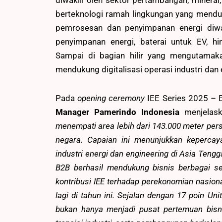
diwakili oleh sektor pertambangan, mineral,
berteknologi ramah lingkungan yang menduk
pemrosesan dan penyimpanan energi diwakil
penyimpanan energi, baterai untuk EV, hi
Sampai di bagian hilir yang mengutama
mendukung digitalisasi operasi industri dan
Pada
opening ceremony
IEE Series 2025 – 
Manager Pamerindo Indonesia
menjelas
menempati area lebih dari 143.000 meter pers
negara. Capaian ini menunjukkan kepercay
industri energi dan engineering di Asia Teng
B2B berhasil mendukung bisnis berbagai sek
kontribusi IEE terhadap perekonomian nasiona
lagi di tahun ini. Sejalan dengan 17 poin U
bukan hanya menjadi pusat pertemuan bisnis