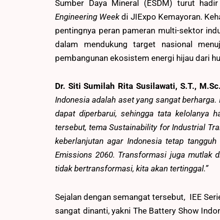
Sumber Daya Mineral (ESDM) turut had
Engineering Week
di JIExpo Kemayoran. Keh
pentingnya peran pameran multi-sektor indu
dalam mendukung target nasional menuju 
pembangunan ekosistem energi hijau dari hulu
Dr. Siti Sumilah Rita Susilawati, S.T.,
M.Sc
Indonesia adalah aset yang sangat berharga.
dapat diperbarui, sehingga tata
kelolanya h
tersebut, tema Sustainability for Industrial T
keberlanjutan agar Indonesia tetap tangg
Emissions 2060. Transformasi juga mutlak di
tidak bertransformasi, kita akan tertinggal.”
Sejalan dengan semangat tersebut, IEE Ser
sangat dinanti, yakni The Battery Show Indo