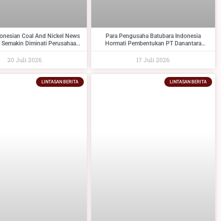
donesian Coal And Nickel News
Para Pengusaha Batubara Indonesia
 Semakin Diminati Perusahaan
Hormati Pembentukan PT Danantara
Dan Industri Pendukungnya
Sumberdaya Indonesia Dan Berikan Saran
Kepada Pemerintah
20 Juli 2026
17 Juli 2026
LINTASAN BERITA
LINTASAN BERITA