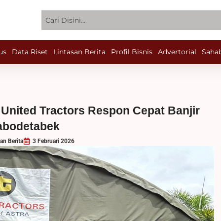
Search
us
Data Riset
Lintasan Berita
Profil Bisnis
Advertorial
Sahab
United Tractors Respon Cepat Banjir
abodetabek
an Berita
3 Februari 2026