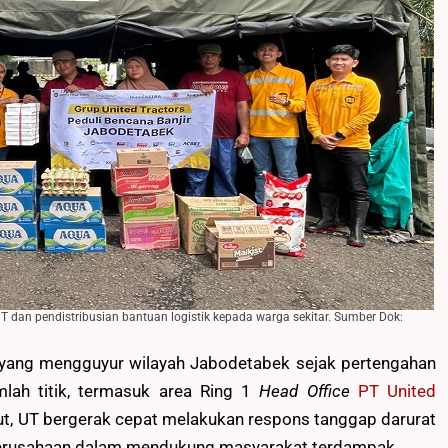
 dan pendistribusian bantuan logistik kepada warga sekitar. Sumber Dok:
i yang mengguyur wilayah Jabodetabek sejak pertengahan
lah titik, termasuk area Ring 1
Head Office
PT United
but, UT bergerak cepat melakukan respons tanggap darurat
perusahaan dalam mendukung masyarakat terdampak.