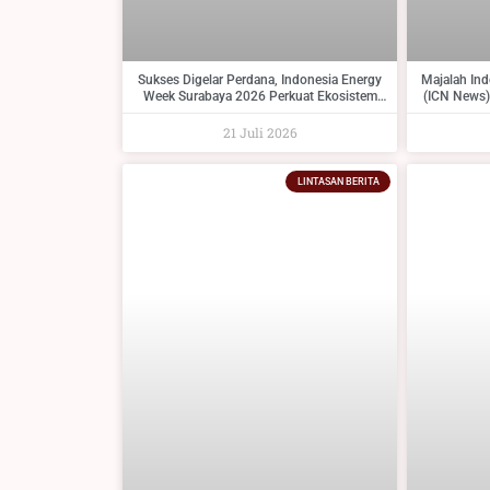
Sukses Digelar Perdana, Indonesia Energy
Majalah In
Week Surabaya 2026 Perkuat Ekosistem
(ICN News)
Industri Indonesia Timur dan Siap Kembali
Tambang 
pada 2027
21 Juli 2026
LINTASAN BERITA