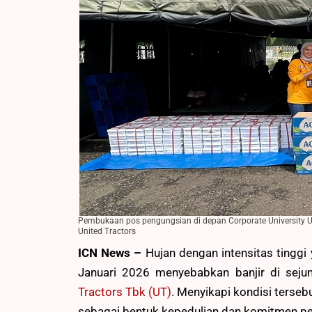
Pembukaan pos pengungsian di depan Corporate University UT
United Tractors
ICN News –
Hujan dengan intensitas tingg
Januari 2026 menyebabkan banjir di sejum
Tractors Tbk (UT)
. Menyikapi kondisi terse
sebagai bentuk kepedulian dan komitmen 