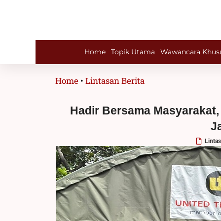
Lewati
ke
konten
Home
Topik Utama
Wawancara Khus
Home
•
Lintasan Berita
Hadir Bersama Masyarakat, 
J
Lintas