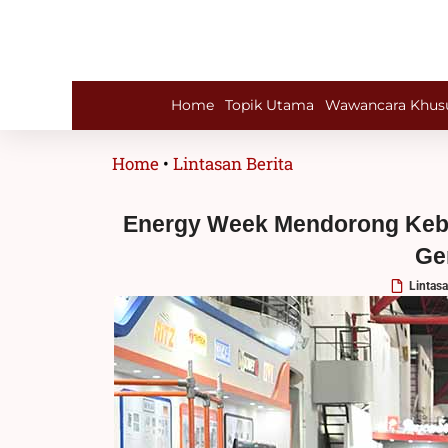
Lewati
ke
konten
Home
Topik Utama
Wawancara Khus
Home
•
Lintasan Berita
Energy Week Mendorong Keberl
Ge
Lintasa