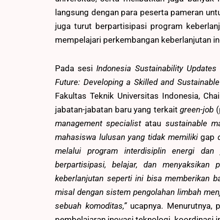
langsung dengan para peserta pameran untu
juga turut berpartisipasi program keberla
mempelajari perkembangan keberlanjutan ind
Pada sesi
Indonesia Sustainability Updates
Future: Developing a Skilled and Sustainabl
Fakultas Teknik Universitas Indonesia, C
jabatan-jabatan baru yang terkait
green-job
(
management specialist
atau
sustainable m
mahasiswa lulusan yang tidak memiliki
gap
d
melalui program interdisiplin energi d
berpartisipasi, belajar, dan menyaksikan
keberlanjutan seperti ini bisa memberikan
misal dengan sistem pengolahan limbah menja
sebuah komoditas,”
ucapnya. Menurutnya, p
pembelajaran inovasi teknologi, koordinasi in