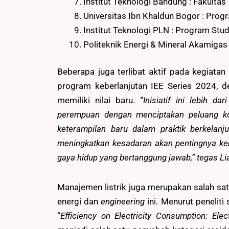
Institut Teknologi Bandung : Fakultas
Universitas Ibn Khaldun Bogor : Progr
Institut Teknologi PLN : Program Stu
Politeknik Energi & Mineral Akamigas
Beberapa juga terlibat aktif pada kegiatan
program keberlanjutan IEE Series 2024, 
memiliki nilai baru. “
Inisiatif ini lebih d
perempuan dengan menciptakan peluang k
keterampilan baru dalam praktik berkelanj
meningkatkan kesadaran akan pentingnya k
gaya hidup yang bertanggung jawab,” tegas Li
Manajemen listrik juga merupakan salah satu
energi dan
engineering
ini. Menurut penelit
“
Efficiency on Electricity Consumption: Elect