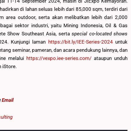
gal 11-14 September 2024, masih di JIExpo Kemayoran.
dirkan di lahan seluas lebih dari 85,000 sqm, terdiri dari
area outdoor, serta akan melibatkan lebih dari 2,000
agai sektor industri, yaitu Mining Indonesia, Oil & Gas
ete Show Southeast Asia, serta
special co-located shows
24. Kunjungi laman
https://bit.ly/IEE-Series-2024
untuk
ntang seminar, pameran, dan acara pendukung lainnya, dan
ine melalui
https://vexpo.iee-series.com/
ataupun unduh
 iStore.
u
Email
ulting