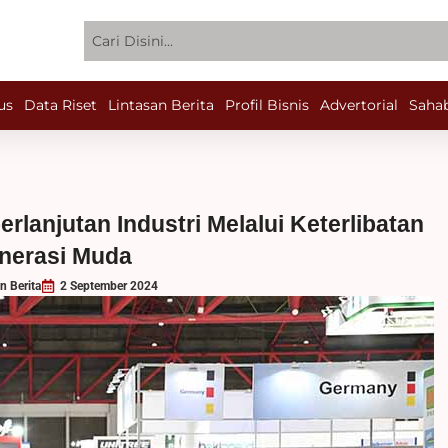
Search
us
Data Riset
Lintasan Berita
Profil Bisnis
Advertorial
Sahab
anjutan Industri Melalui Keterlibatan
nerasi Muda
n Berita
2 September 2024