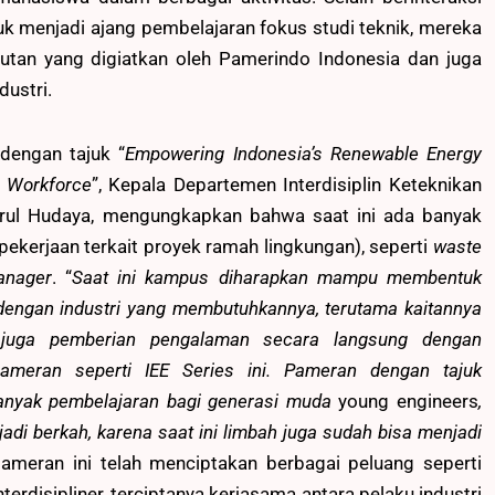
k menjadi ajang pembelajaran fokus studi teknik, mereka
njutan yang digiatkan oleh Pamerindo Indonesia dan juga
ustri.
dengan tajuk “
Empowering Indonesia’s Renewable Energy
e Workforce
”, Kepala Departemen Interdisiplin Keteknikan
hairul Hudaya, mengungkapkan bahwa saat ini ada banyak
pekerjaan terkait proyek ramah lingkungan), seperti
waste
anager
. “
Saat ini kampus diharapkan mampu membentuk
engan industri yang membutuhkannya, terutama kaitannya
an juga pemberian pengalaman secara langsung dengan
 pameran seperti IEE Series ini. Pameran dengan tajuk
 banyak pembelajaran bagi generasi muda
young engineers
,
di berkah, karena saat ini limbah juga sudah bisa menjadi
ameran ini telah menciptakan berbagai peluang seperti
terdisipliner, terciptanya kerjasama antara pelaku industri