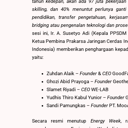
tahun kedepan, akan ada 97 juta pekerjaan 
skilling, dan 40% menuntut perlunya ganti 
pendidikan, transfer pengetahuan, kerjasa
bridging atau pengenalan teknologi dan prose
sesi ini, Ir. A. Susetyo Adi (Kepala PPSD
Ketua Pembina Prakarsa Jaringan Cerdas Indo
Indonesia) memberikan penghargaan kepad
yaitu:
Zuhdan Alaik –
Founder
&
CEO
GoodFa
Ghozi Abid Prayoga –
Founder
Geothe
Slamet Riyadi –
CEO
WE-LAB
Yudhis Thiro Kabul Yunior –
Founder
G
Sandi Pamungkas –
Founder
PT. MooA
Secara resmi menutup
Energy Week
, 