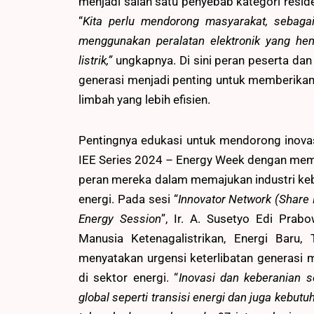
menjadi salah satu penyebab kategori reside
“
Kita perlu mendorong masyarakat, sebagai
menggunakan peralatan elektronik yang hemat
listrik,”
ungkapnya. Di sini peran peserta dan
generasi menjadi penting untuk memberikan
limbah yang lebih efisien.
Pentingnya edukasi untuk mendorong inova
IEE Series 2024 – Energy Week dengan mem
peran mereka dalam memajukan industri keb
energi. Pada sesi “
Innovator Network (Share P
Energy Session
”, Ir. A. Susetyo Edi Pra
Manusia Ketenagalistrikan, Energi Baru
menyatakan urgensi keterlibatan generasi 
di sektor energi. “
Inovasi dan keberanian 
global seperti transisi energi dan juga kebut