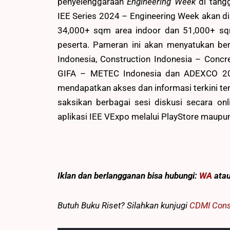
penyelenggaraan
Engineering Week
di tang
IEE Series 2024 – Engineering Week akan diha
34,000+ sqm area indoor dan 51,000+ sqm 
peserta. Pameran ini akan menyatukan berb
Indonesia, Construction Indonesia – Concr
GIFA – METEC Indonesia dan ADEXCO 20
mendapatkan akses dan informasi terkini te
saksikan berbagai sesi diskusi secara onl
aplikasi IEE VExpo melalui PlayStore maupun
Iklan dan berlangganan
bisa hubungi:
WA
ata
Butuh Buku Riset? Silahkan kunjugi
CDMI Cons