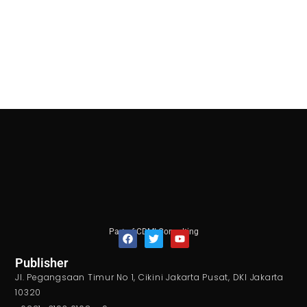
Part of CDMI Consulting
F
T
Y
Publisher
a
w
o
Jl. Pegangsaan Timur No 1, Cikini Jakarta Pusat, DKI Jakarta
c
i
u
e
t
t
10320
b
t
u