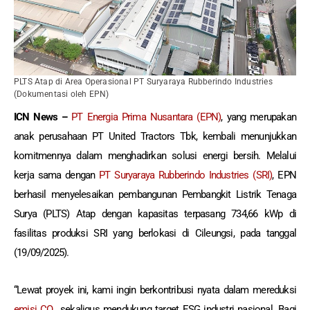
PLTS Atap di Area Operasional PT Suryaraya Rubberindo Industries
(Dokumentasi oleh EPN)
ICN News –
PT Energia Prima Nusantara (EPN)
, yang merupakan
anak perusahaan PT United Tractors Tbk, kembali menunjukkan
komitmennya dalam menghadirkan solusi energi bersih. Melalui
kerja sama dengan
PT Suryaraya Rubberindo Industries (SRI)
, EPN
berhasil menyelesaikan pembangunan Pembangkit Listrik Tenaga
Surya (PLTS) Atap dengan kapasitas terpasang 734,66 kWp di
fasilitas produksi SRI yang berlokasi di Cileungsi, pada tanggal
(19/09/2025).
“Lewat proyek ini, kami ingin berkontribusi nyata dalam mereduksi
emisi CO₂
sekaligus mendukung target ESG industri nasional. Bagi