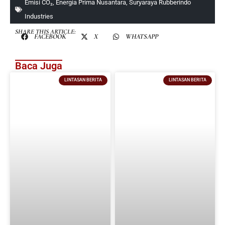
Emisi CO₂
,
Energia Prima Nusantara
,
Suryaraya Rubberindo
Industries
SHARE THIS ARTICLE:
FACEBOOK
X
WHATSAPP
Baca Juga
LINTASAN BERITA
LINTASAN BERITA