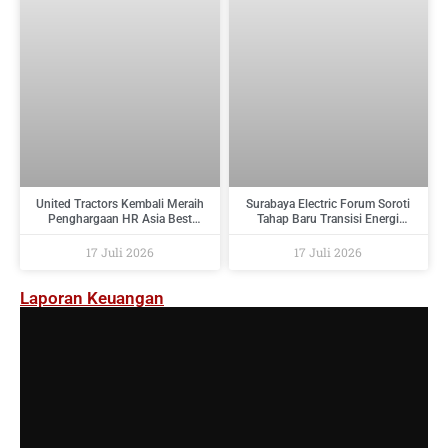
United Tractors Kembali Meraih
Surabaya Electric Forum Soroti
Penghargaan HR Asia Best
Tahap Baru Transisi Energi
Companies To Work For In Asia
Indonesia : Dari Target Menuju
2026
Implementasi
17 Juli 2026
17 Juli 2026
Laporan Keuangan