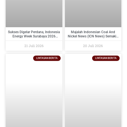
Sukses Digelar Perdana, Indonesia
Majalah Indonesian Coal And
Energy Week Surabaya 2026
Nickel News (ICN News) Semakin
Perkuat Ekosistem Industri
Diminati Perusahaan Tambang
Indonesia Timur dan Siap Kembali
Dan Industri Pendukungnya
21 Juli 2026
20 Juli 2026
pada 2027
LINTASAN BERITA
LINTASAN BERITA