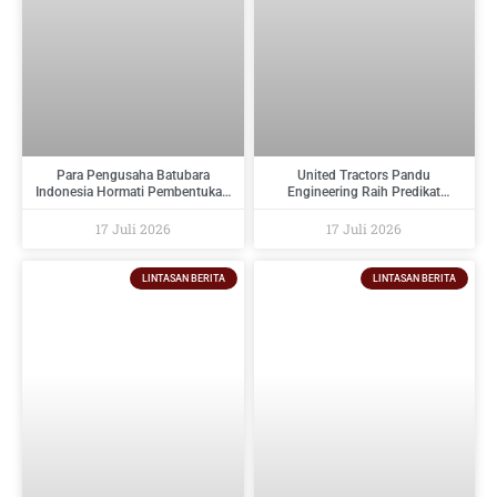
Para Pengusaha Batubara
United Tractors Pandu
Indonesia Hormati Pembentukan
Engineering Raih Predikat
PT Danantara Sumberdaya
Tertinggi Pada Indonesia
Indonesia Dan Berikan Saran
Regulatory Compliance Awards
17 Juli 2026
17 Juli 2026
Kepada Pemerintah
2026
LINTASAN BERITA
LINTASAN BERITA