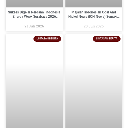
Sukses Digelar Perdana, Indonesia
Majalah Indonesian Coal And
Energy Week Surabaya 2026
Nickel News (ICN News) Semakin
Perkuat Ekosistem Industri
Diminati Perusahaan Tambang
Indonesia Timur dan Siap Kembali
Dan Industri Pendukungnya
21 Juli 2026
20 Juli 2026
pada 2027
LINTASAN BERITA
LINTASAN BERITA