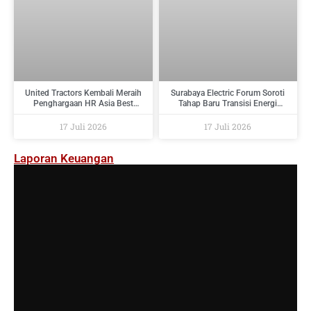
United Tractors Kembali Meraih
Surabaya Electric Forum Soroti
Penghargaan HR Asia Best
Tahap Baru Transisi Energi
Companies To Work For In Asia
Indonesia : Dari Target Menuju
2026
Implementasi
17 Juli 2026
17 Juli 2026
Laporan Keuangan