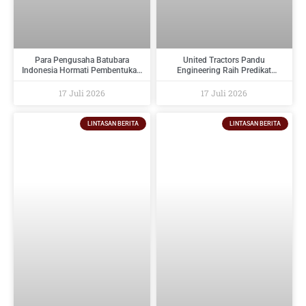
Para Pengusaha Batubara
United Tractors Pandu
Indonesia Hormati Pembentukan
Engineering Raih Predikat
PT Danantara Sumberdaya
Tertinggi Pada Indonesia
Indonesia Dan Berikan Saran
Regulatory Compliance Awards
17 Juli 2026
17 Juli 2026
Kepada Pemerintah
2026
LINTASAN BERITA
LINTASAN BERITA