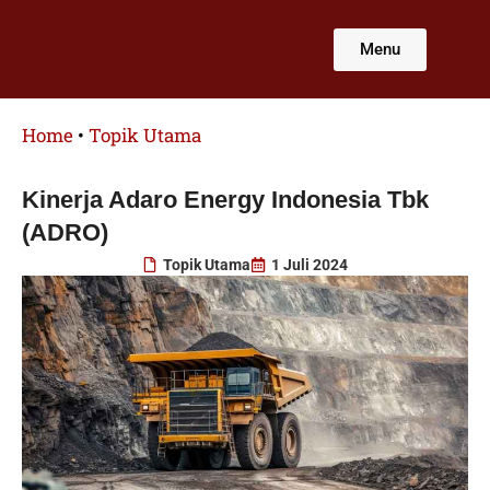
Lewati
ke
Menu
konten
Home
•
Topik Utama
Kinerja Adaro Energy Indonesia Tbk
(ADRO)
Topik Utama
1 Juli 2024