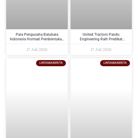
Para Pengusaha Batubara
United Tractors Pandu
Indonesia Hormati Pembentukan
Engineering Raih Predikat
PT Danantara Sumberdaya
Tertinggi Pada Indonesia
Indonesia Dan Berikan Saran
Regulatory Compliance Awards
17 Juli 2026
17 Juli 2026
Kepada Pemerintah
2026
LINTASAN BERITA
LINTASAN BERITA