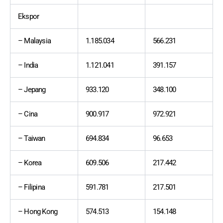
Ekspor
– Malaysia
1.185.034
566.231
– India
1.121.041
391.157
– Jepang
933.120
348.100
– Cina
900.917
972.921
– Taiwan
694.834
96.653
– Korea
609.506
217.442
– Filipina
591.781
217.501
– Hong Kong
574.513
154.148