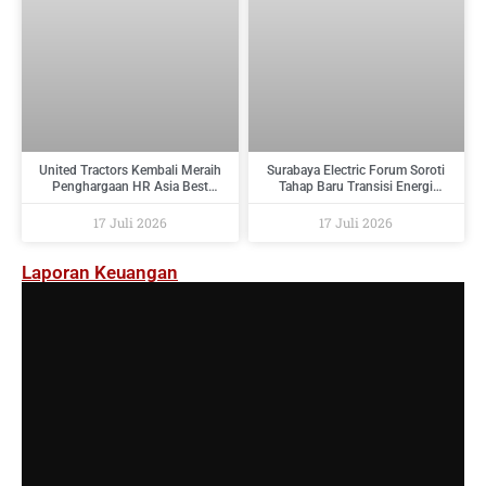
United Tractors Kembali Meraih
Surabaya Electric Forum Soroti
Penghargaan HR Asia Best
Tahap Baru Transisi Energi
Companies To Work For In Asia
Indonesia : Dari Target Menuju
2026
Implementasi
17 Juli 2026
17 Juli 2026
Laporan Keuangan