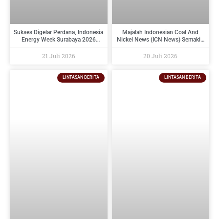
Sukses Digelar Perdana, Indonesia
Majalah Indonesian Coal And
Energy Week Surabaya 2026
Nickel News (ICN News) Semakin
Perkuat Ekosistem Industri
Diminati Perusahaan Tambang
Indonesia Timur dan Siap Kembali
Dan Industri Pendukungnya
21 Juli 2026
20 Juli 2026
pada 2027
LINTASAN BERITA
LINTASAN BERITA